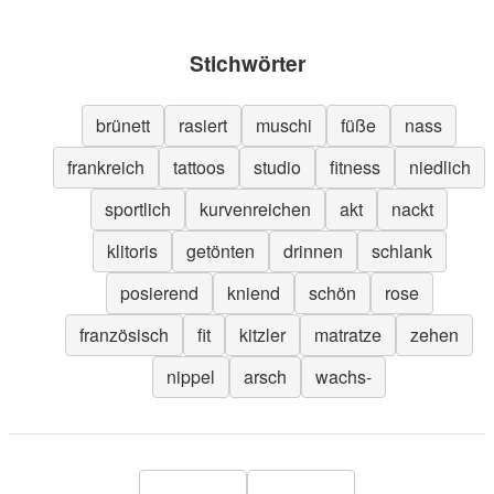
Stichwörter
brünett
rasiert
muschi
füße
nass
frankreich
tattoos
studio
fitness
niedlich
sportlich
kurvenreichen
akt
nackt
klitoris
getönten
drinnen
schlank
posierend
kniend
schön
rose
französisch
fit
kitzler
matratze
zehen
nippel
arsch
wachs-