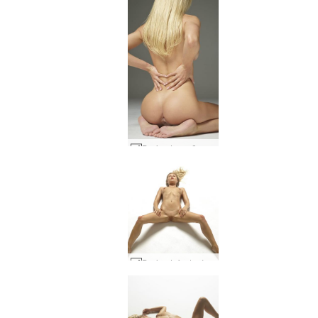
Darina L sueño desnudo #12
Darina L fantasía real #13