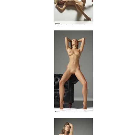
Darina L paisajes corporales #10
Darina L elegancia #56