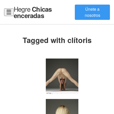
Hegre
Chicas
Únete a
☰
enceradas
nosotros
Tagged with clítoris
Cualquiera que se centre en el culo de Moloko #13