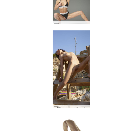
Emma M magra y lujuriosa #17
Rose guardian de la bahía #55