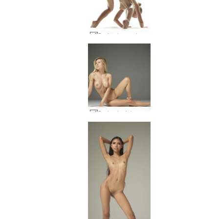
Darina L sex show #13
Darina L piel sedosa #14