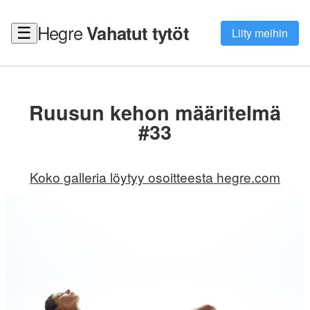
Hegre
Vahatut tytöt
☰
Liity meihin
Ruusun kehon määritelmä
#33
Koko galleria löytyy osoitteesta hegre.com