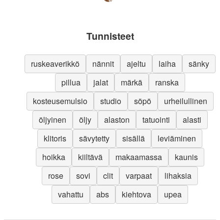
Tunnisteet
ruskeaverikkö
nännit
ajeltu
laiha
sänky
pillua
jalat
märkä
ranska
kosteusemulsio
studio
söpö
urheilullinen
öljyinen
öljy
alaston
tatuointi
alasti
klitoris
sävytetty
sisällä
leviäminen
hoikka
kiiltävä
makaamassa
kaunis
rose
sovi
clit
varpaat
lihaksia
vahattu
abs
kiehtova
upea