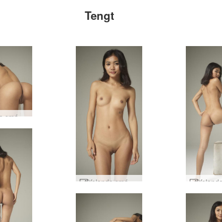
Tengt
Yolanda smávaxin mynd #49
Yolanda smávaxin mynd #33