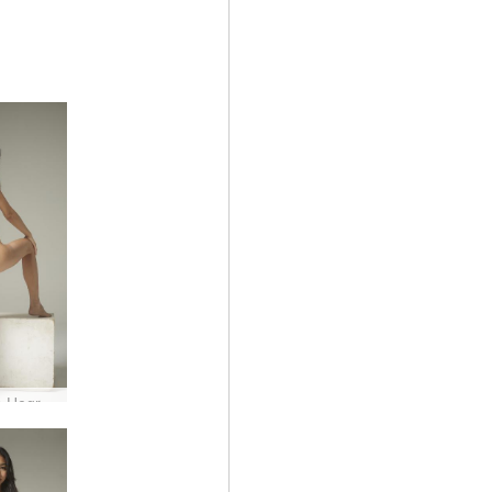
Yolanda Hegre frumraun #33