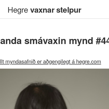
Hegre
vaxnar stelpur
landa smávaxin mynd #4
llt myndasafnið er aðgengilegt á hegre.com