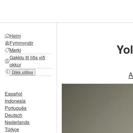
Heim
Fyrirmyndir
Yo
Merki
Gakktu til liðs við
okkur
A
Dökk stilling
Español
Indonesia
Português
Deutsch
Nederlands
Türkçe