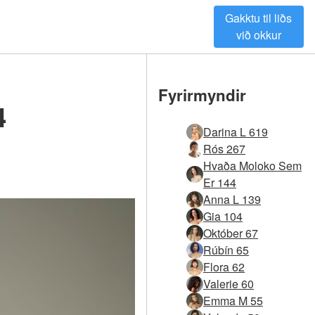
Gakktu til liðs
við okkur
Fyrirmyndir
4
Darina L 619
Rós 267
Hvaða Moloko Sem
Er 144
Anna L 139
Gia 104
Október 67
Rúbín 65
Flora 62
Valerie 60
Emma M 55