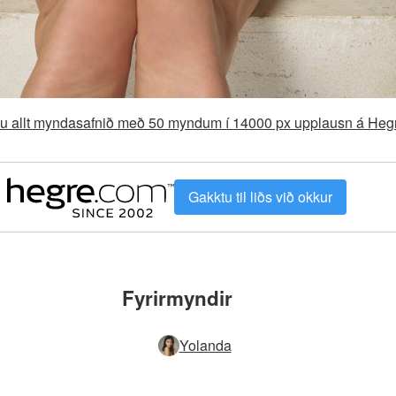
aðu allt myndasafnið með 50 myndum í 14000 px upplausn á He
Gakktu til liðs við okkur
Fyrirmyndir
Yolanda