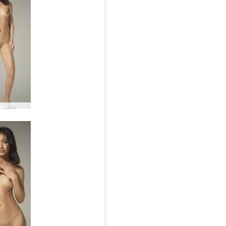
Yolanda smávaxin mynd #16