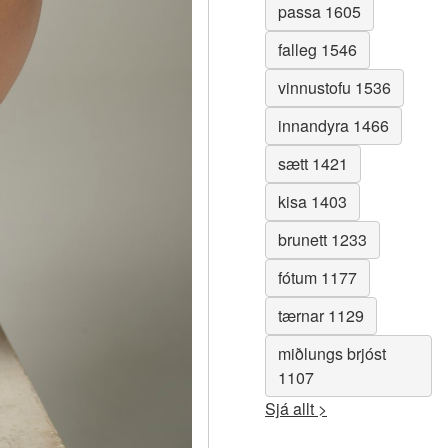
passa 1605
falleg 1546
vinnustofu 1536
innandyra 1466
sætt 1421
kisa 1403
brunett 1233
fótum 1177
tærnar 1129
miðlungs brjóst
1107
Sjá allt >