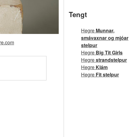
Tengt
Hegre
Munnar,
smávaxnar og mjóar
gre.com
stelpur
Hegre
Big Tit Girls
Hegre
strandstelpur
Hegre
Klám
Hegre
Fit stelpur