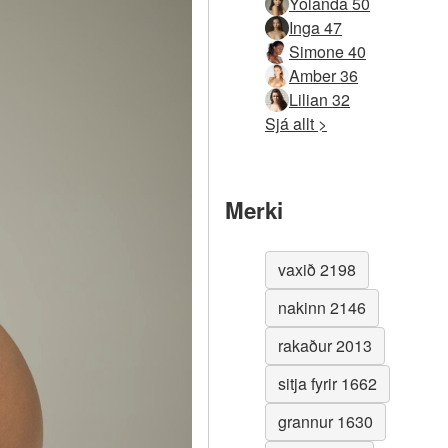
Yolanda 50
Inga 47
Simone 40
Amber 36
Lilian 32
Sjá allt >
Merki
vaxið 2198
nakinn 2146
rakaður 2013
sitja fyrir 1662
grannur 1630