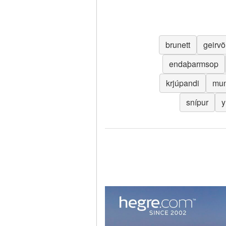
brunett
geirvö
endaþarmsop
krjúpandi
mun
snípur
y