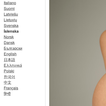
Italiano
Suomi
Latviešu
Lietuvių
Svenska
Íslenska
Norsk
Dansk
Български
English
日本語
Ελληνικά
Polski
한국어
中文
Français
हिन्दी