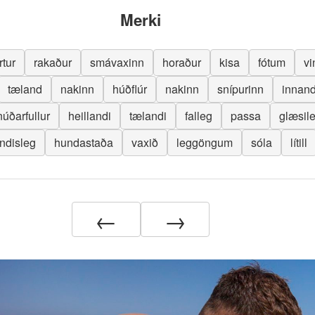
Merki
rtur
rakaður
smávaxinn
horaður
kisa
fótum
vi
tæland
nakinn
húðflúr
nakinn
snípurinn
innan
úðarfullur
heillandi
tælandi
falleg
passa
glæsil
ndisleg
hundastaða
vaxið
leggöngum
sóla
lítill
←
→