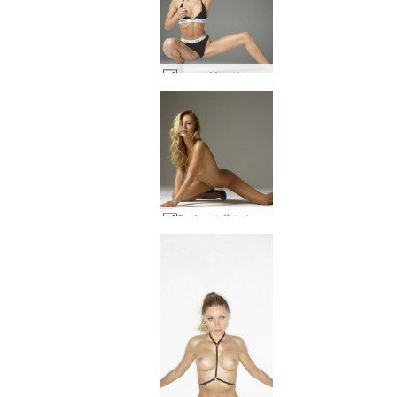
エマ・M スリムで貪欲 #17
Darina L 美しさとバランス #35