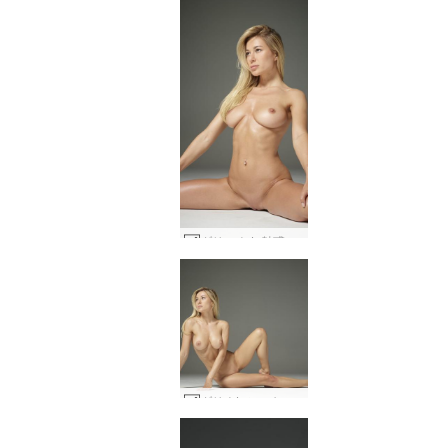
ダリーナ L 魅惑的な #18
ダリナL シルキースキン #14