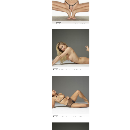
ソーニャ弦 #39
ダリナ L 純粋な美しさ #30
マリカ・ヴェラのダリナ・Lランジェリー #63