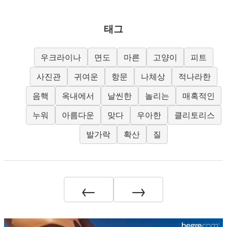
태그
우크라이나
면도
마른
고양이
피트
사진관
귀여운
항문
나체상
적나라한
음핵
옥내에서
날씬한
놀리는
매혹적인
누워
아름다운
맞다
우아한
클리토리스
발가락
확산
질
←
→