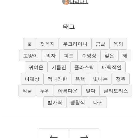
다리나 L
태그
물
젖꼭지
우크라이나
금발
옥외
고양이
의자
피트
수영장
젖은
해
귀여운
기름진
플라스틱
매력적인
나체상
적나라한
음핵
빛나는
정원
식물
누워
아름다운
맞다
클리토리스
발가락
팽창식
나귀
←
→