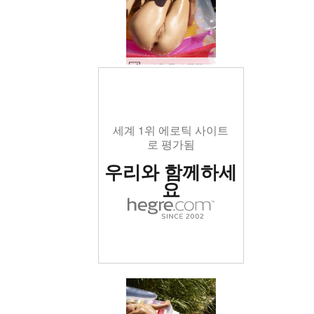
뜨거운 물이 뚝뚝 떨어지는 Darina L #40
세계 1위 에로틱 사이트
로 평가됨
우리와 함께하세
요