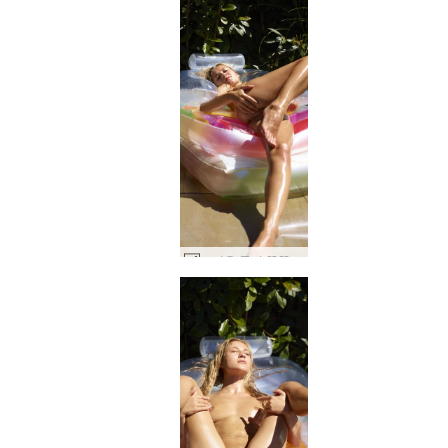
뜨거운 물이 뚝뚝 떨어지는 Darina L #51