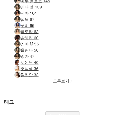
아무 몰로코 145
안나 엘 139
지아 104
십월 67
루비 65
플로라 62
발레리 60
엠마 M 55
욜란다 50
잉가 47
시몬느 40
호박색 36
릴리안 32
모두보기 >
태그