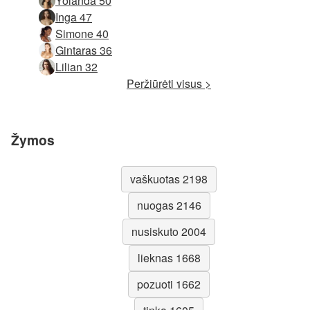
Yolanda 50
Inga 47
Simone 40
Gintaras 36
Lilian 32
Peržiūrėti visus >
Žymos
vaškuotas 2198
nuogas 2146
nusiskuto 2004
lieknas 1668
pozuoti 1662