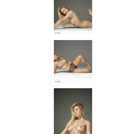
Darina L grynas grožis #30
Marikos Veros apatinis trikotažas Darina L #63