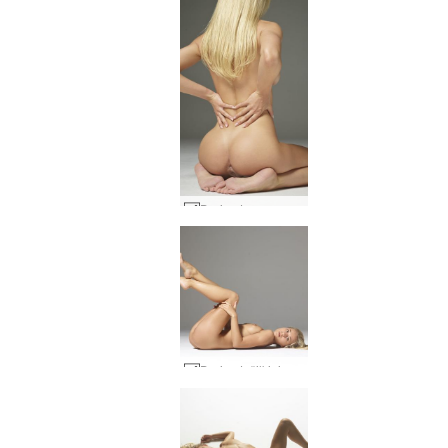
Darina L nuoga svajonė #12
Darina L šilkinis tobulumas #16