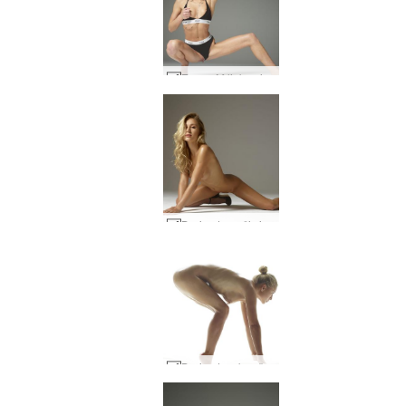
Emma M liekna ir geidžiama #17
Darina L grožis ir pusiausvyra #35
Darina L sekso šou #46