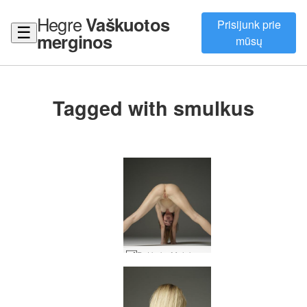
Hegre
Vaškuotos
Prisijunk prie
☰
merginos
mūsų
Tagged with smulkus
Bet koks Moloko asilo dėmesys #13