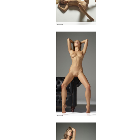
Darina L bodyscapes #10
Darina L elegancija #56