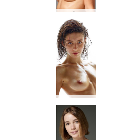
डारिना एल
गुलाब