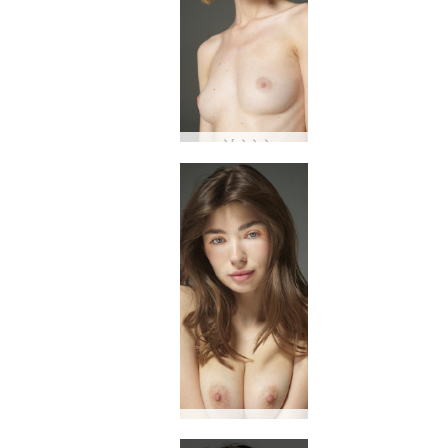
कोई मोलोको
अन्ना एल