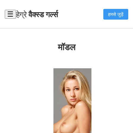
हेग्रे
वैक्स्ड गर्ल्स
☰
हमसे जुड़ें
मॉडल