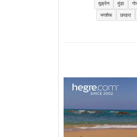
यूक्रेन
मुंडा
गो
भगशेफ
छरहरा