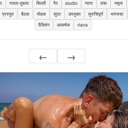
रा
पतला-दुबला
बिल्ली
पैर
studio
प्यारा
लंबा
नमूना
प्रस्तुत
बैठक
मोहक
सुंदर
उपयुक्त
सुरुचिपूर्ण
भगनासा
वैक्सिंग
आकर्षक
riana
←
→