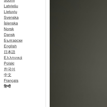
Suomi
Latviešu
Lietuvių
Svenska
Íslenska
Norsk
Dansk
Български
English
日本語
Ελληνικά
Polski
한국어
中文
Français
हिन्दी