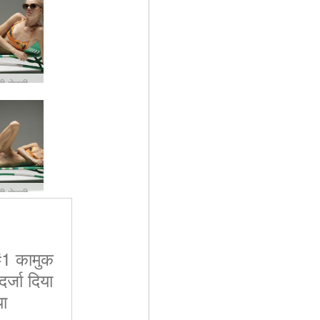
रिआना सनी सेक्सी #12
रिआना सनी सेक्सी #11
 #1 कामुक
र्जा दिया
ा