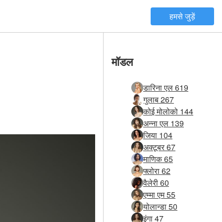
हमसे जुड़ें
मॉडल
डारिना एल 619
गुलाब 267
कोई मोलोको 144
अन्ना एल 139
जिया 104
अक्टूबर 67
माणिक 65
फ्लोरा 62
वैलेरी 60
एम्मा एम 55
योलान्डा 50
इंगा 47