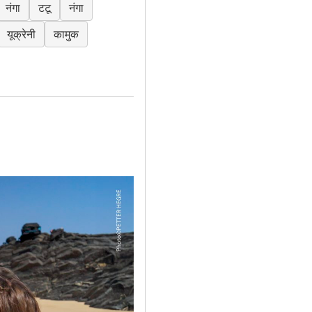
नंगा
टटू
नंगा
यूक्रेनी
कामुक