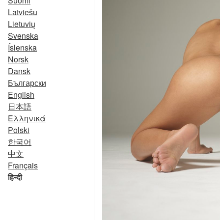
Suomi
Latviešu
Lietuvių
Svenska
Íslenska
Norsk
Dansk
Български
English
日本語
Ελληνικά
Polski
한국어
中文
Français
हिन्दी