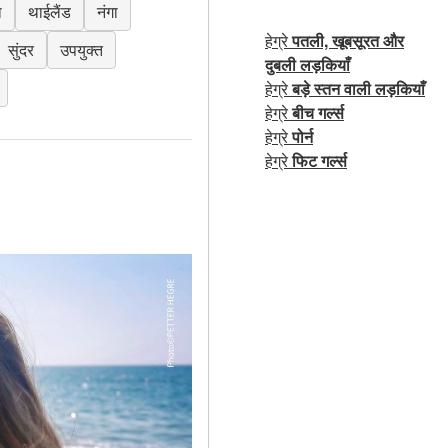
ा
थाईलैंड
नंगा
हेग्रे
पतली, खूबसूरत और
सुंदर
उपयुक्त
दुबली लड़कियाँ
हेग्रे
बड़े स्तन वाली लड़कियाँ
हेग्रे
बीच गर्ल्स
हेग्रे
पोर्न
हेग्रे
फिट गर्ल्स