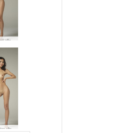
योलान्डा थाई सौंदर्य #6
योलान्डा सुंदर और नंगी #19