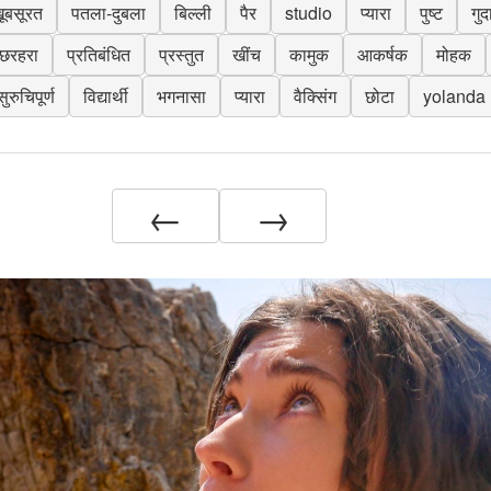
ूबसूरत
पतला-दुबला
बिल्ली
पैर
studio
प्यारा
पुष्ट
गुद
छरहरा
प्रतिबंधित
प्रस्तुत
खींच
कामुक
आकर्षक
मोहक
सुरुचिपूर्ण
विद्यार्थी
भगनासा
प्यारा
वैक्सिंग
छोटा
yolanda
←
→