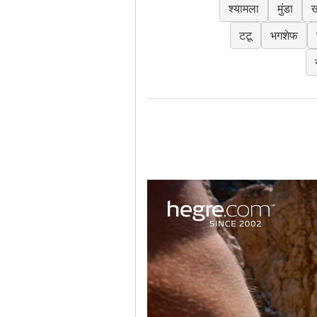
श्यामला
मुंडा
ख
टटू
भगशेफ