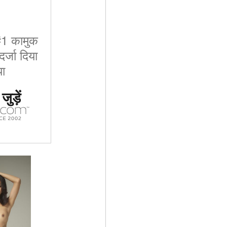
 #1 कामुक
र्जा दिया
ा
ुड़ें