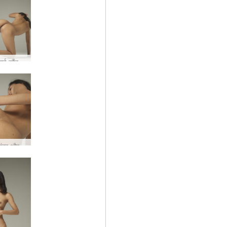
योलान्डा थाई सौंदर्य #42
योलान्डा सुंदर और नंगी #51