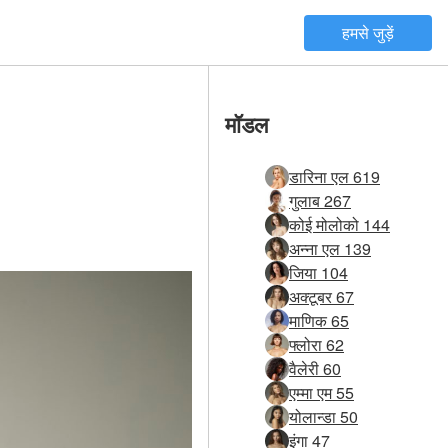
हमसे जुड़ें
मॉडल
डारिना एल 619
गुलाब 267
कोई मोलोको 144
अन्ना एल 139
जिया 104
अक्टूबर 67
माणिक 65
फ्लोरा 62
वैलेरी 60
एम्मा एम 55
योलान्डा 50
इंगा 47