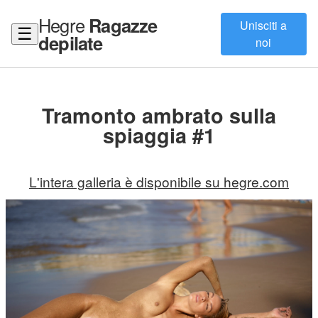
Hegre
Ragazze
Unisciti a
☰
depilate
noi
Tramonto ambrato sulla
spiaggia #1
L'intera galleria è disponibile su hegre.com