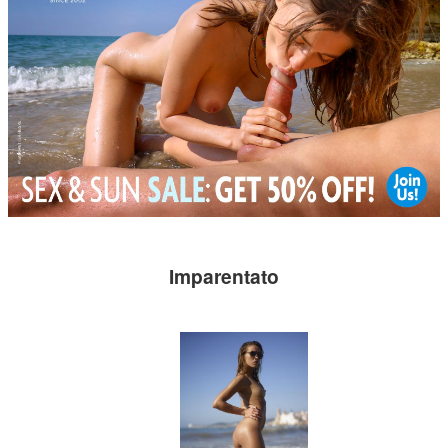
Imparentato