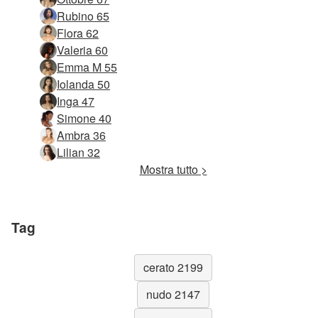
Rubino 65
Flora 62
Valeria 60
Emma M 55
Iolanda 50
Inga 47
Simone 40
Ambra 36
Lilian 32
Mostra tutto >
Tag
cerato 2199
nudo 2147