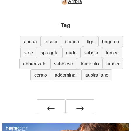
Ambra
Tag
acqua
rasato
bionda
figa
bagnato
sole
spiaggia
nudo
sabbia
tonica
abbronzato
sabbioso
tramonto
amber
cerato
addominali
australiano
←
→