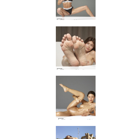
Emma M magra e vigorosa #17
Bagno di bellezza Anna L #31
Scultura rosa #21