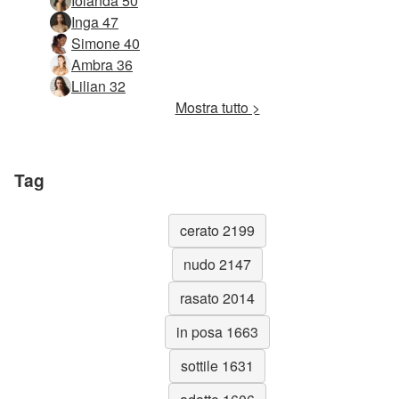
Iolanda 50
Inga 47
Simone 40
Ambra 36
Lilian 32
Mostra tutto >
Tag
cerato 2199
nudo 2147
rasato 2014
in posa 1663
sottile 1631