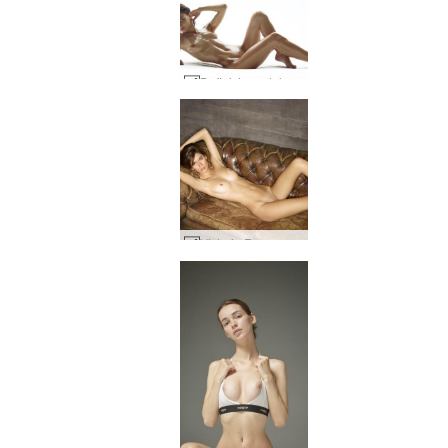
Definizione del corpo rosa #8
Victoria R sexy senza sforzo #11