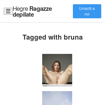
Hegre
Ragazze
Unisciti a
☰
depilate
noi
Tagged with bruna
Qualsiasi erotismo di Moloko #10