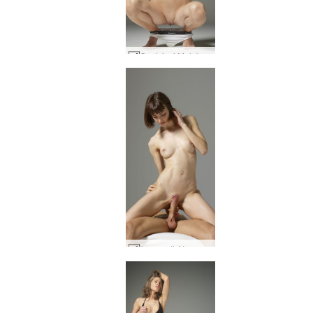
Qualsiasi Moloko rivelatore #18
Il pene di Alex e Flora in posa #23