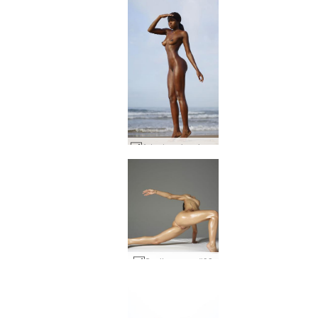
Arte da spiaggia Simone #39
Scultura rosa #98