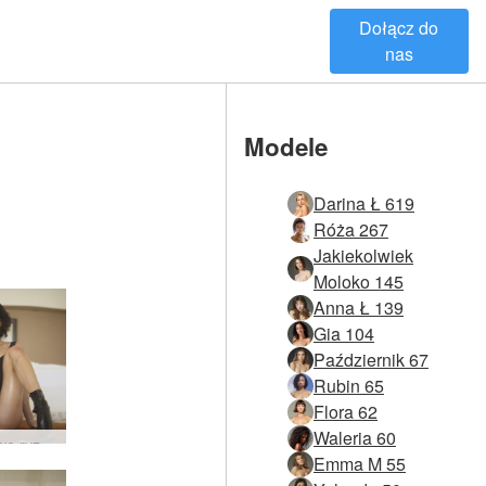
Dołącz do
nas
Modele
Darina Ł 619
Róża 267
Jakiekolwiek
Moloko 145
Anna Ł 139
Gia 104
Październik 67
Rubin 65
Flora 62
Waleria 60
Rubinowe ryzyko #59
Emma M 55