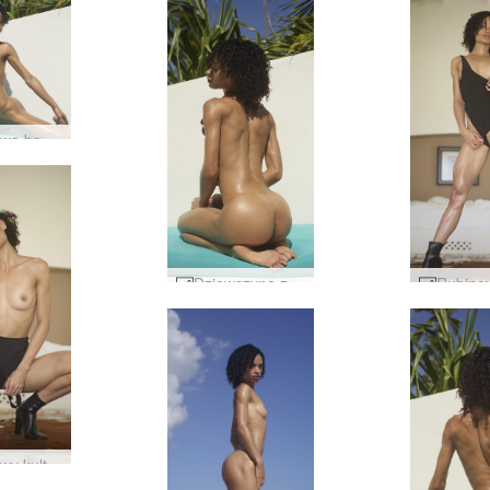
Rubinowa bogini dominikańska #30
Dziewczyna z Rubinowej Wyspy #32
Rubinowy kulturysta #47