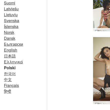
Suomi
Latviešu
Lietuvių
Svenska
Íslenska
Norsk
Dansk
Български
English
日本語
Ελληνικά
Polski
한국어
中文
Français
हिन्दी