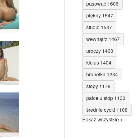
pasować 1606
piękny 1547
studio 1537
Dziewczyna z Rubinowej Wyspy #39
wewnątrz 1467
uroczy 1463
kiciuś 1404
brunetka 1234
Rubinowa bogini dominikańska #20
stopy 1178
palce u stóp 1130
średnie cycki 1108
Pokaż wszystkie >
Rubinowe body plażowe #30