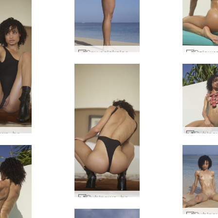
Sny ociekające rubinem #25
Rubinowa, bezczelna, seksowna #37
Rubinowa, bezczelna, seksowna #14