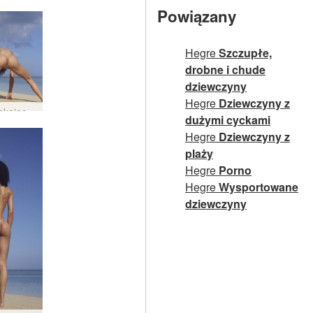
Powiązany
Hegre
Szczupłe,
drobne i chude
dziewczyny
Hegre
Dziewczyny z
Sny ociekające rubinem #49
dużymi cyckami
Hegre
Dziewczyny z
plaży
Hegre
Porno
Hegre
Wysportowane
dziewczyny