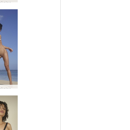
Sny ociekające rubinem #30
Sny ociekające rubinem #21