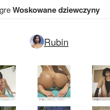
gre
Woskowane dziewczyny
Rubin
Rubinowa bogini dominikańska #44
Dziewczyna z Rubinowej Wyspy #43