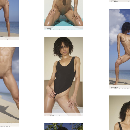
Rubinowa bogini dominikańska #8
Sny ociekające rubinem #22
Rubinowe ryzyko #39
Rubinowy napięty i stonowany #19