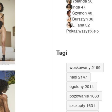
Yolanda 50
Inga 47
Szymon 40
Bursztyn 36
Liliana 32
Pokaż wszystkie >
Tagi
Rubinowe ryzyko #45
woskowany 2199
nagi 2147
ogolony 2014
pozowanie 1663
szczupły 1631