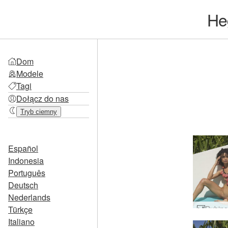
He
Dom
Modele
Tagi
Dołącz do nas
Tryb ciemny
Español
Indonesia
Português
Deutsch
Nederlands
Türkçe
Italiano