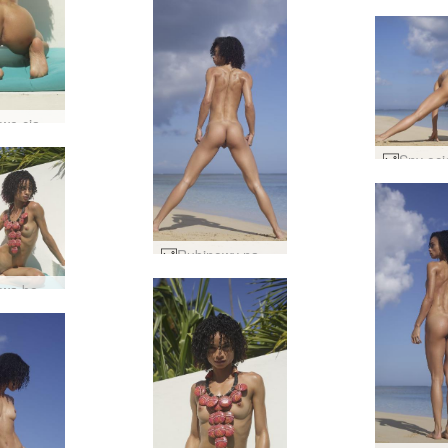
Rubinowe ciało #8
Rubinowy napięty i stonowany #27
Rubinowa bogini dominikańska #36