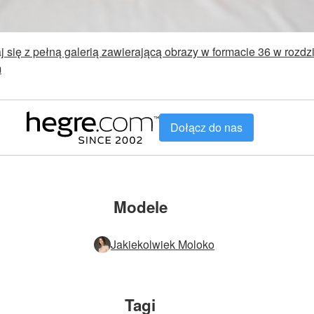
 się z pełną galerią zawierającą obrazy w formacie 36 w rozdz
m
Dołącz do nas
Modele
Jakiekolwiek Moloko
Tagi