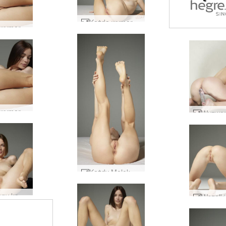
Każda wymarzona dziewczyna Moloko #4
Każda wymarzona dziewczyna Moloko #8
Każda wymarzona dziewczyna Moloko #9
Każdy Moloko idealnie nagi #29
Pożądany każdy Moloko #47