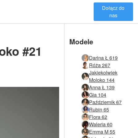
Dołącz do
nas
Modele
oko #21
Darina Ł 619
Róża 267
Jakiekolwiek
Moloko 144
Anna Ł 139
Gia 104
Październik 67
Rubin 65
Flora 62
Waleria 60
Emma M 55