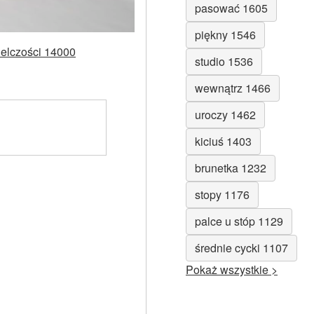
pasować 1605
piękny 1546
ielczości 14000
studio 1536
wewnątrz 1466
uroczy 1462
kiciuś 1403
brunetka 1232
stopy 1176
palce u stóp 1129
średnie cycki 1107
Pokaż wszystkie >