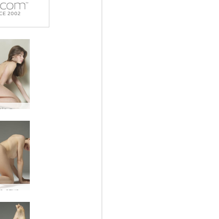
Wyzwanie z wibratorem Anny L #3
Wszelkie czyste akty Moloko #31