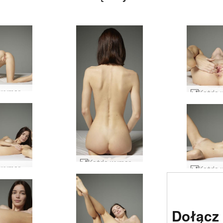
Każda wymarzona dziewczyna Moloko #29
Każda wymarzona dziewczyna Moloko #16
Każda wymarzona dziewczyna Moloko #12
Strona e
Dołącz
nr 1 na 