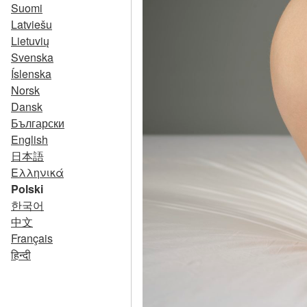
Suomi
Latviešu
Lietuvių
Svenska
Íslenska
Norsk
Dansk
Български
English
日本語
Ελληνικά
Polski
한국어
中文
Français
हिन्दी