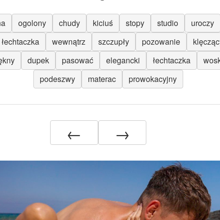
na
ogolony
chudy
kiciuś
stopy
studio
uroczy
łechtaczka
wewnątrz
szczupły
pozowanie
klęcząc
ękny
dupek
pasować
elegancki
łechtaczka
wos
podeszwy
materac
prowokacyjny
←
→