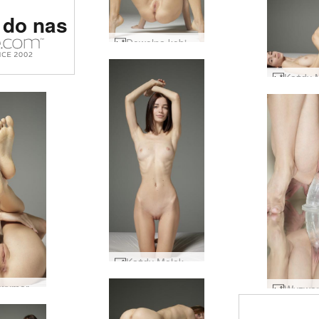
rotyczna
 do nas
 świecie
Dowolna kobieca siła Moloko #44
Każdy Moloko idealnie nagi #4
Każda wymarzona dziewczyna Moloko #1