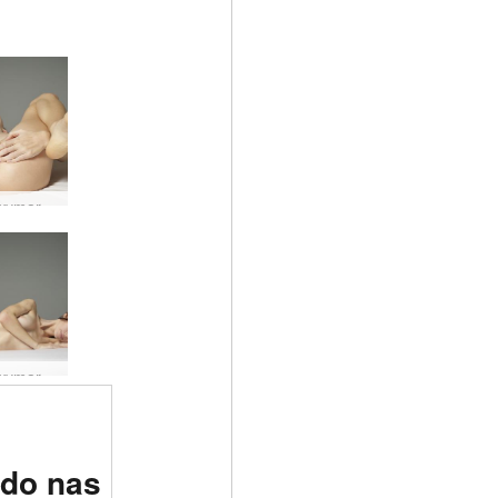
Każda wymarzona dziewczyna Moloko #36
Każda wymarzona dziewczyna Moloko #13
rotyczna
 do nas
świecie