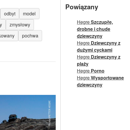
Powiązany
odbyt
model
Hegre
Szczupłe,
y
zmysłowy
drobne i chude
kowany
pochwa
dziewczyny
Hegre
Dziewczyny z
dużymi cyckami
Hegre
Dziewczyny z
plaży
Hegre
Porno
Hegre
Wysportowane
dziewczyny