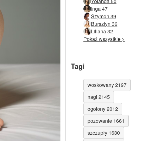
Yolanda 50
Inga 47
Szymon 39
Bursztyn 36
Liliana 32
Pokaż wszystkie >
Tagi
woskowany 2197
nagi 2145
ogolony 2012
pozowanie 1661
szczupły 1630