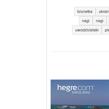
brunetka
ukrai
nagi
nagi
uwodzicielski
pi