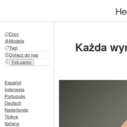
He
Dom
Modele
Każda wy
Tagi
Dołącz do nas
Tryb ciemny
Español
Indonesia
Português
Deutsch
Nederlands
Türkçe
Italiano