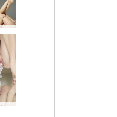
Każdy Moloko idealnie nagi #25
Wyzwanie z wibratorem Anny L #48