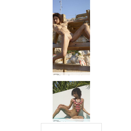
Rose Baywatch #54
Rubinowa bogini dominikańska #37