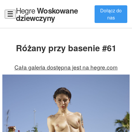
Hegre
Woskowane
Dołącz do
☰
dziewczyny
nas
Różany przy basenie #61
Cała galeria dostępna jest na hegre.com