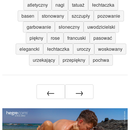
atletyczny
nagi
tatuaż
łechtaczka
basen
stonowany
szczupły
pozowanie
garbowanie
słoneczny
uwodzicielski
piękny
rose
francuski
pasować
elegancki
łechtaczka
uroczy
woskowany
urzekający
przepiękny
pochwa
←
→