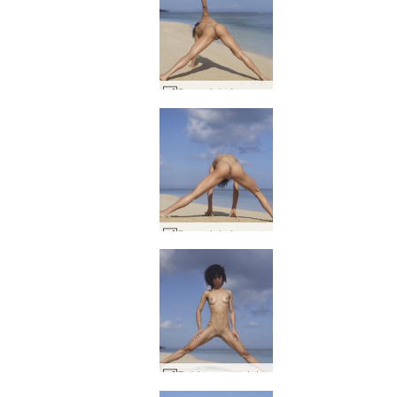
Sny ociekające rubinem #38
Sny ociekające rubinem #49
Rubinowy napięty i stonowany #42