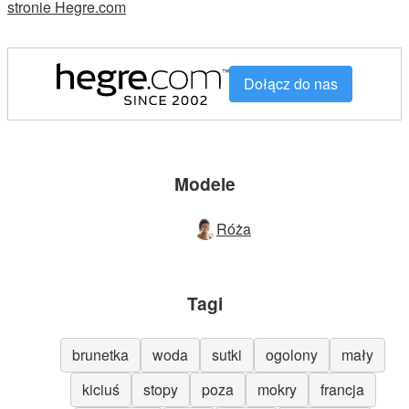
stronie Hegre.com
Dołącz do nas
Modele
Róża
Tagi
brunetka
woda
sutki
ogolony
mały
kiciuś
stopy
poza
mokry
francja