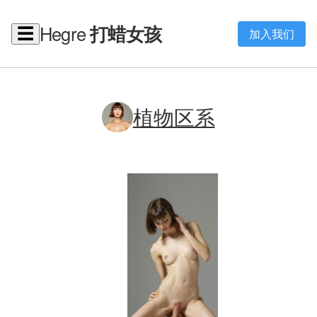
Hegre
打蜡女孩
☰
加入我们
植物区系