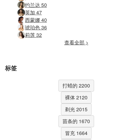
约兰达 50
英加 47
西蒙娜 40
琥珀色 36
莉莲 32
查看全部 >
标签
打蜡的 2200
裸体 2120
剃光 2015
苗条的 1670
冒充 1664