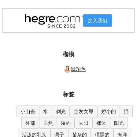
加入我们
楷模
琥珀色
标签
小山雀
水
剃光
金发女郎
娇小的
猫
外部
自然
湿的
太阳
裸体
阳光
活泼的乳头
调子
苗条的
晒黑的
海洋