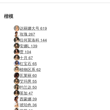
加入我们
加入我们
加入我们
加入我们
加入我们
加入我们
色情网站
色情网站
色情网站
色情网站
色情网站
色情网站
楷模
达丽娜大号 619
玫瑰 267
任何莫洛科 144
安娜L 139
贾 104
十月 67
红宝石 65
植物区系 62
瓦莱丽 60
艾玛男 55
约兰达 50
英加 47
西蒙娜 39
琥珀色 36