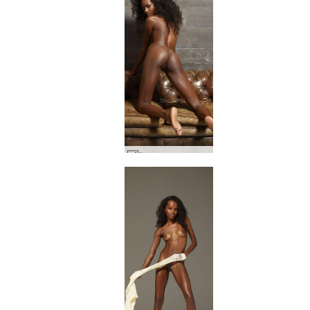
Валери дупе и афро #3