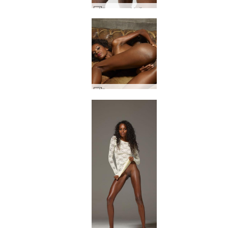
Валери и Майк са интимни #24
Валери много похот #91