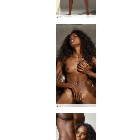
Бяла рокля Валери #74
Валери много похот #26