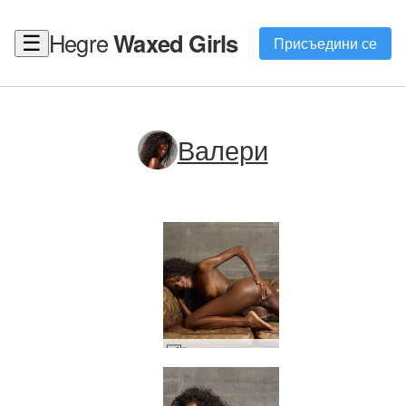
Hegre
Waxed Girls
☰
Присъедини се
Валери
Валери дупе и афро #48