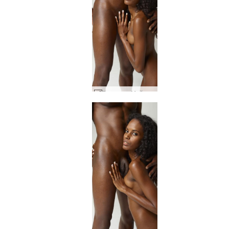
Валери и Майк са интимни #26