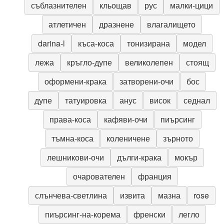
съблазнителен
кльощав
рус
малки-цици
атлетичен
дразнене
влагалището
darina-l
къса-коса
тонизирана
модел
лежа
кръгло-дупе
великолепен
стоящ
оформени-крака
затворени-очи
бос
дупе
татуировка
анус
висок
седнал
права-коса
кафяви-очи
пиърсинг
тъмна-коса
коленичене
зърното
лешникови-очи
дълги-крака
мокър
очарователен
франция
слънчева-светлина
извита
мазна
rose
пиърсинг-на-корема
френски
легло