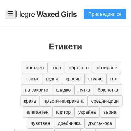
Hegre
Waxed Girls
☰
Присъедини се
Етикети
восъчен
голо
обръснат
позиране
тънък
годни
красив
студио
гол
на-закрито
сладко
путка
брюнетка
крака
пръсти-на-краката
средни-цици
елегантен
клитор
украйна
зърна
чувствен
дребничка
дълга-коса