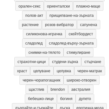
орален-секс
ориенталски
плажно-маце
полов-акт
прищипване-на-зърната
растение
розов-вибратор
сапунена
силиконова-играчка
скейтбордист
сладолед
сладолед-върху-зърната
снимки-на-тялото
стимулиране
страхотни-цици
студени-зърна
стърчане
храст
целуване
целувка
черен-матрак
черен-чорапогащник
широко-отворен
щастлив
brendon
австралия
бебешко-лице
богиня
дупето
дърпайте-и-търкайте
дъска
еротична-мода