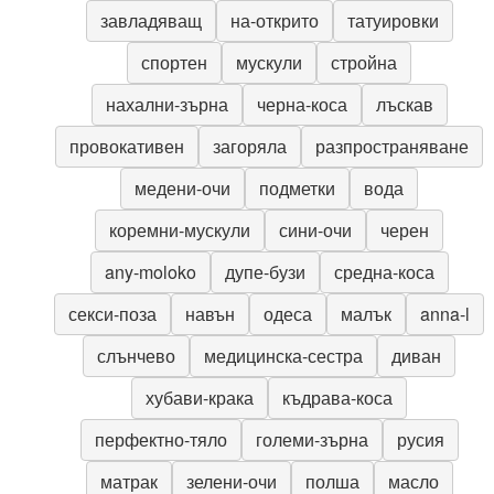
завладяващ
на-открито
татуировки
спортен
мускули
стройна
нахални-зърна
черна-коса
лъскав
провокативен
загоряла
разпространяване
медени-очи
подметки
вода
коремни-мускули
сини-очи
черен
any-moloko
дупе-бузи
средна-коса
секси-поза
навън
одеса
малък
anna-l
слънчево
медицинска-сестра
диван
хубави-крака
къдрава-коса
перфектно-тяло
големи-зърна
русия
матрак
зелени-очи
полша
масло