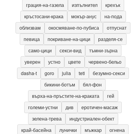
грация-на-газела
изпълнител
крехък
кръстосани-крака
мокър-анус
на-пода
облизвам
окосмяване-по-пубиса
отпуснат
певица
покриване-на-цици
разделя-се
само-цици
секси-вид
тъмни-зърна
уверен
устно
цвете
червено-бельо
dasha-t
goro
julia
teti
безумно-секси
бикини-ботъм
бял-фон
върха-на-пръстите-на-краката
гей
големи-устни
див
еротичен-масаж
зелена-трева
индустриален-обект
край-басейна
лунички
мъжкар
огнена