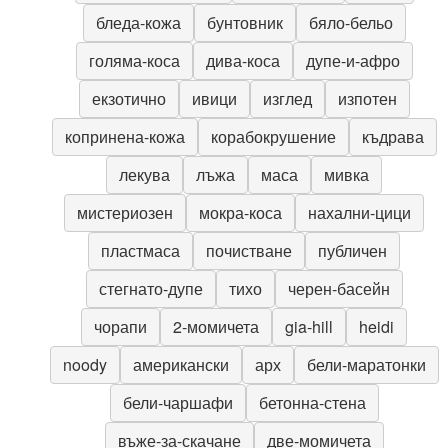
бледа-кожа
бунтовник
бяло-бельо
голяма-коса
дива-коса
дупе-и-афро
екзотично
ивици
изглед
изпотен
копринена-кожа
корабокрушение
къдрава
лекува
лъжа
маса
мивка
мистериозен
мокра-коса
нахални-цици
пластмаса
почистване
публичен
стегнато-дупе
тихо
черен-басейн
чорапи
2-момичета
gia-hill
heidi
noody
американски
арх
бели-маратонки
бели-чаршафи
бетонна-стена
въже-за-скачане
две-момичета