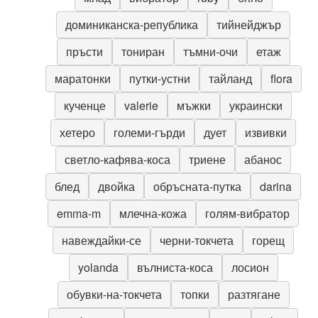
доминиканска-република
тийнейджър
пръсти
тониран
тъмни-очи
етаж
маратонки
путки-устни
тайланд
flora
кученце
valerie
мъжки
украински
хетеро
големи-гърди
дует
извивки
светло-кафява-коса
триене
абанос
блед
двойка
обръсната-путка
darina
emma-m
млечна-кожа
голям-вибратор
навеждайки-се
черни-токчета
горещ
yolanda
вълниста-коса
лосион
обувки-на-токчета
топки
разтягане