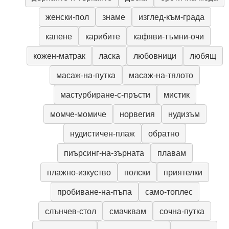
женски-пол
знаме
изглед-към-града
капене
карибите
кафяви-тъмни-очи
кожен-матрак
ласка
любовници
любящ
масаж-на-путка
масаж-на-тялото
мастурбиране-с-пръсти
мистик
момче-момиче
норвегия
нудизъм
нудистичен-плаж
обратно
пиърсинг-на-зърната
плавам
плажно-изкуство
полски
приятелки
пробиване-на-пъпа
само-топлес
слънчев-стол
смачквам
сочна-путка