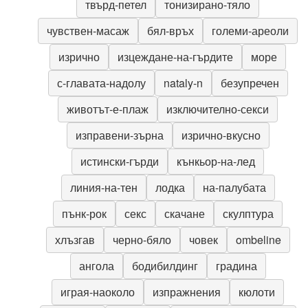
твърд-петел
тонизирано-тяло
чувствен-масаж
бял-връх
големи-ареоли
изрично
изцеждане-на-гърдите
море
с-главата-надолу
nataly-n
безупречен
животът-е-плаж
изключително-секси
изправени-зърна
изрично-вкусно
истински-гърди
кънкьор-на-лед
линия-на-тен
лодка
на-палубата
пънк-рок
секс
скачане
скулптура
хлъзгав
черно-бяло
човек
ombeline
ангола
бодибилдинг
градина
играя-наоколо
изпражнения
кюлоти