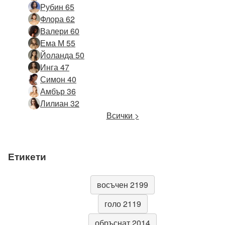
Рубин 65
Флора 62
Валери 60
Ема М 55
Йоланда 50
Инга 47
Симон 40
Амбър 36
Лилиан 32
Всички >
Етикети
восъчен 2199
голо 2119
обръснат 2014