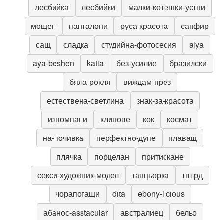
лесбийка
лесбийки
малки-котешки-устни
мощен
панталони
руса-красота
сапфир
сащ
сладка
студийна-фотосесия
alya
aya-beshen
katia
без-усилие
бразилски
бяла-рокля
виждам-през
естествена-светлина
знак-за-красота
изпомпани
клинове
кок
космат
на-почивка
перфектно-дупе
плаващ
плячка
порцелан
притискане
секси-художник-модел
танцьорка
твърд
чорапогащи
dita
ebony-licious
абанос-asstacular
австралиец
бельо