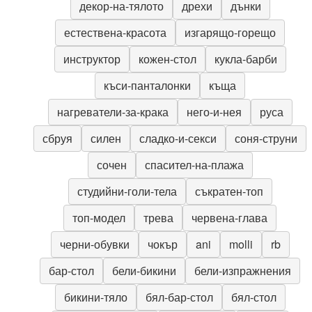
декор-на-тялото
дрехи
дънки
естествена-красота
изгарящо-горещо
инструктор
кожен-стол
кукла-барби
къси-панталонки
къща
нагреватели-за-крака
него-и-нея
руса
сбруя
силен
сладко-и-секси
соня-струни
сочен
спасител-на-плажа
студийни-голи-тела
съкратен-топ
топ-модел
трева
червена-глава
черни-обувки
чокър
ani
molli
rb
бар-стол
бели-бикини
бели-изпражнения
бикини-тяло
бял-бар-стол
бял-стол