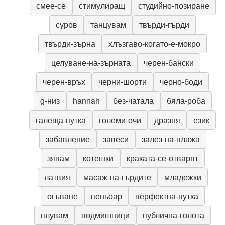
смее-се
стимулиращ
студийно-позиране
суров
танцувам
твърди-гърди
твърди-зърна
хлъзгаво-когато-е-мокро
целуване-на-зърната
черен-бански
черен-връх
черни-шорти
черно-боди
g-низ
hannah
без-чатала
бяла-роба
галеща-путка
големи-очи
дразня
език
забавление
завеси
залез-на-плажа
зяпам
котешки
краката-се-отварят
латвия
масаж-на-гърдите
младежки
огъване
пеньоар
перфектна-путка
плувам
подмишници
публична-голота