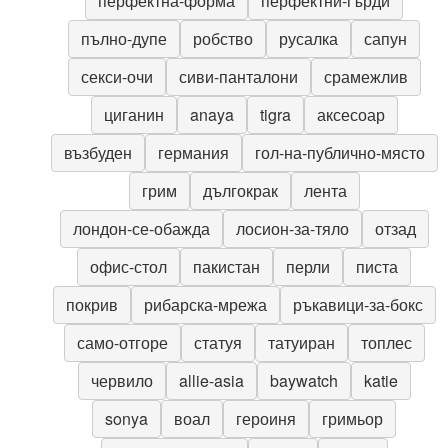
перфектна-форма
перфектни-гърди
пълно-дупе
робство
русалка
сапун
секси-очи
сиви-панталони
срамежлив
циганин
anaya
tigra
аксесоар
възбуден
германия
гол-на-публично-място
грим
дългокрак
лента
лондон-се-обажда
лосион-за-тяло
отзад
офис-стол
пакистан
перли
писта
покрив
рибарска-мрежа
ръкавици-за-бокс
само-отгоре
статуя
татуиран
топлес
червило
allie-asia
baywatch
katie
sonya
воал
героиня
гримьор