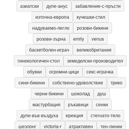
азиатски
дупе-анус
забавление-с-пръсти
източна-европа
кучешки-стил
надуваемо-легло
розови-бикини
розови-зърна
emily
venus
баскетболен-играч
великобритания
гинекологичен-стол
земеделски-производител
обувки
огромни-цици
секс-играчка
сини-бикини
собствено-удоволствие
трико
черни-бикини
шоколад
душ
мастурбация
ръкавици
сенки
дупе-във-въздуха
ерекция
стегнато-тяло
шезлонг
victoria-r
атрактивен
тен-линии