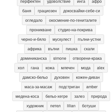
перфектен
удоволствие
инга
афро
баня
грациозен
докосвайки-себе-си
огледало
окосмение-по-гениталите
проникване
студио-на-покрива
черно-и-бяло
мускулест
пълни-устни
африка
вълни
пишка
скали
доминиканска
simone
отворени-крака
хол
гана
кожа
млечен
мода
alex
дамско-бельо
духовен
кожен-диван
маса-за-масаж
подстриган
amber
медена-коса
бельо-хегре
залез
природа
художник
петел
lilian
ботуши