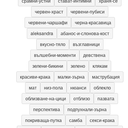
срамни-устни
стават-интимни
храня-се
червен-храст
червени-пубиси
червени-чаршафи
черна-красавица
aleksandra
абанос-и-слонова-кост
вкусно-тяло
възглавници
вълшебни-моменти
девствена
зелени-бикини
зелено
клякам
красиви-крака
малки-зърна
маструбация
мат
низ-пола
нюанси
облекло
облизване-на-цици
отблизо
пазвата
перспектива
подпухнали-зърна
покриваща-путка
самба
секси-крака