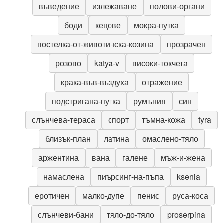
въведение
излежаване
полови-органи
боди
кецове
мокра-путка
постелка-от-животинска-козина
прозрачен
розово
katya-v
високи-токчета
крака-във-въздуха
отражение
подстригана-путка
румъния
син
слънчева-тераса
спорт
тъмна-кожа
tyra
близък-план
латина
омаслено-тяло
аржентина
вана
галене
мъж-и-жена
намаслена
пиърсинг-на-пъпа
ksenia
еротичен
малко-дупе
пенис
руса-коса
слънчеви-бани
тяло-до-тяло
proserpina