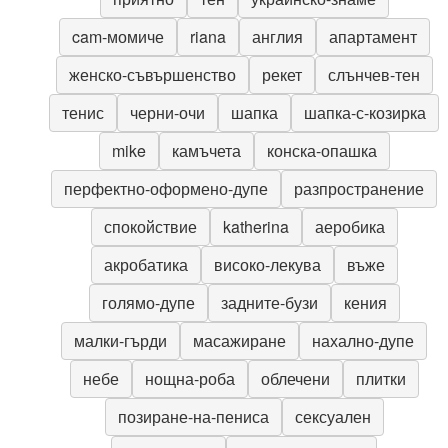
cam-момиче
riana
англия
апартамент
женско-съвършенство
рекет
слънчев-тен
тенис
черни-очи
шапка
шапка-с-козирка
mike
камъчета
конска-опашка
перфектно-оформено-дупе
разпространение
спокойствие
katherina
аеробика
акробатика
високо-лекува
въже
голямо-дупе
задните-бузи
кения
малки-гърди
масажиране
нахално-дупе
небе
нощна-роба
облечени
плитки
позиране-на-пениса
сексуален