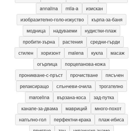
annalina
mila-a
изискан
изобразително-голо-изкуство
кърпа-за-баня
модница
надуваеми
нудистки-плаж
пробити-зърна
растения
средни-гърди
стилен
хоризонт
malena
кукла
масаж
огърлица
порцеланова-кожа
проникване-с-пръст
прочистване
пясъчен
релаксиращо
слънчеви-очила
трогателно
marcelina
вързана-коса
зад-путка
канапе-за-двама
мавриций
много-похот
напълно-гол
перфектни-крака
плаж-ибиса
приятно
тен
украинско-знаме