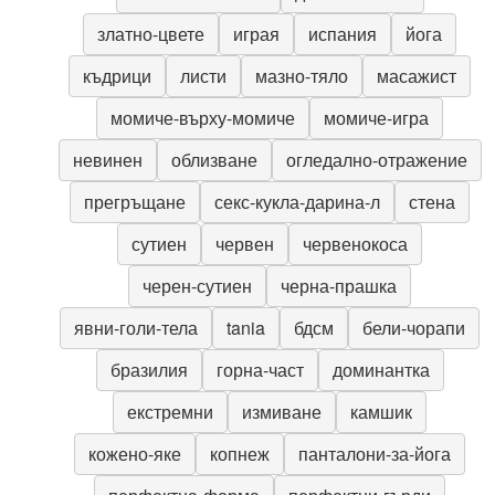
златно-цвете
играя
испания
йога
къдрици
листи
мазно-тяло
масажист
момиче-върху-момиче
момиче-игра
невинен
облизване
огледално-отражение
прегръщане
секс-кукла-дарина-л
стена
сутиен
червен
червенокоса
черен-сутиен
черна-прашка
явни-голи-тела
tania
бдсм
бели-чорапи
бразилия
горна-част
доминантка
екстремни
измиване
камшик
кожено-яке
копнеж
панталони-за-йога