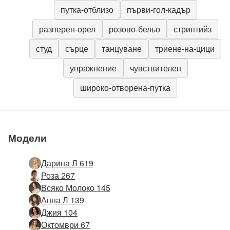
путка-отблизо
първи-гол-кадър
разперен-орел
розово-бельо
стриптийз
студ
сърце
танцуване
триене-на-цици
упражнение
чувствителен
широко-отворена-путка
Модели
Дарина Л 619
Роза 267
Всяко Молоко 145
Анна Л 139
Джия 104
Октомври 67