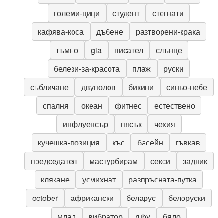
големи-цици
студент
стегнати
кафява-коса
дъбене
разтворени-крака
тъмно
gia
писател
слънце
белези-за-красота
плаж
руски
събличане
двуполов
бикини
синьо-небе
спалня
океан
фитнес
естествено
инфлуенсър
пясък
чехия
кучешка-позиция
къс
басейн
гъвкав
председател
мастурбирам
секси
задник
клякане
усмихнат
разпръсната-путка
october
африкански
беларус
белоруски
млад
вибратор
ruby
бяло