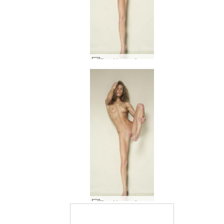
Ема М гола балерина #17
Ема М гола балерина #14
Оценен като #1