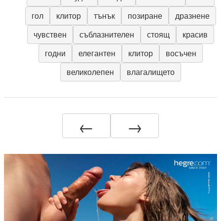
гол
клитор
тънък
позиране
дразнене
чувствен
съблазнителен
стоящ
красив
годни
елегантен
клитор
восъчен
великолепен
влагалището
←
→