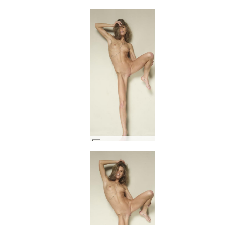
Ема М гола балерина #18