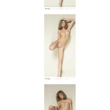
Ема М гола балерина #10
Ема М гола балерина #7