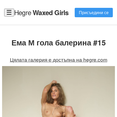
Hegre
Waxed Girls
☰
Присъедини се
Ема М гола балерина #15
Цялата галерия е достъпна на hegre.com