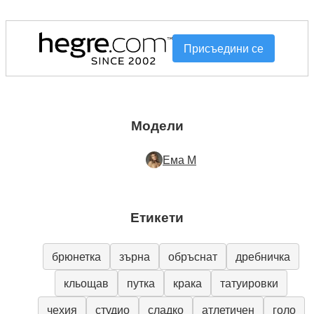
Присъедини се
Модели
Ема М
Етикети
брюнетка
зърна
обръснат
дребничка
кльощав
путка
крака
татуировки
чехия
студио
сладко
атлетичен
голо