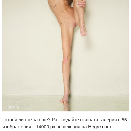
Готови ли сте за още? Разгледайте пълната галерия с 55
изображения с 14000 px резолюция на Hegre.com