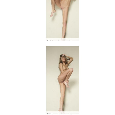
Ема М гола балерина #11
Ема М гола балерина #34