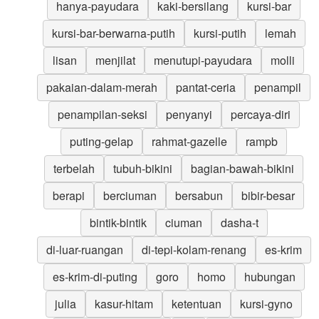
hanya-payudara
kaki-bersilang
kursi-bar
kursi-bar-berwarna-putih
kursi-putih
lemah
lisan
menjilat
menutupi-payudara
molli
pakaian-dalam-merah
pantat-ceria
penampil
penampilan-seksi
penyanyi
percaya-diri
puting-gelap
rahmat-gazelle
rampb
terbelah
tubuh-bikini
bagian-bawah-bikini
berapi
berciuman
bersabun
bibir-besar
bintik-bintik
ciuman
dasha-t
di-luar-ruangan
di-tepi-kolam-renang
es-krim
es-krim-di-puting
goro
homo
hubungan
julia
kasur-hitam
ketentuan
kursi-gyno