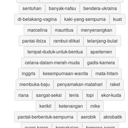
sentuhan
banyak-nafsu
bendera-ukraina
di-belakang-vagina
kaki-yang-sempurna
kuat
marcelina
mauritius
menyenangkan
pantai-ibiza
rambut-diikat
telanjang-bulat
tempat-duduk-untuk-berdua
apartemen
celana-dalam-merah-muda
gadis-kamera
inggris
kesempurnaan-wanita
mata-hitam
membuka-baju
penyamakan-matahari
raket
riana
sangat-seksi
tenis
topi
ekor-kuda
kerikil
ketenangan
mike
pantat-berbentuk-sempurna
aerobik
akrobatik
ayam-keras
berpakaian
berpose-penis