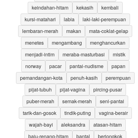
keindahan-hitam
kekasih
kembali
kursi-matahari
labia
laki-laki-perempuan
lembaran-merah
makan
mata-coklat-gelap
menetes
mengambang
menghancurkan
menjadi-intim
meraba-masturbasi
mistik
norway
pacar
pantai-nudisme
papan
pemandangan-kota
penuh-kasih
perempuan
pijat-tubuh
pijat-vagina
pircing-pusar
puber-merah
semak-merah
seni-pantai
tarik-dan-gosok
tindik-puting
vagina-berair
wajah-bayi
aleksandra
atasan-hitam
baju-renang-hitam
bantal
berjongkok