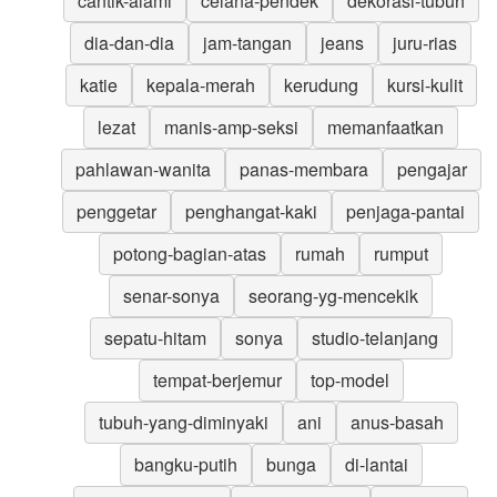
cantik-alami
celana-pendek
dekorasi-tubuh
dia-dan-dia
jam-tangan
jeans
juru-rias
katie
kepala-merah
kerudung
kursi-kulit
lezat
manis-amp-seksi
memanfaatkan
pahlawan-wanita
panas-membara
pengajar
penggetar
penghangat-kaki
penjaga-pantai
potong-bagian-atas
rumah
rumput
senar-sonya
seorang-yg-mencekik
sepatu-hitam
sonya
studio-telanjang
tempat-berjemur
top-model
tubuh-yang-diminyaki
ani
anus-basah
bangku-putih
bunga
di-lantai