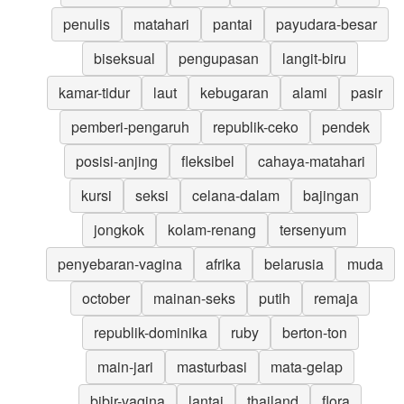
penulis
matahari
pantai
payudara-besar
biseksual
pengupasan
langit-biru
kamar-tidur
laut
kebugaran
alami
pasir
pemberi-pengaruh
republik-ceko
pendek
posisi-anjing
fleksibel
cahaya-matahari
kursi
seksi
celana-dalam
bajingan
jongkok
kolam-renang
tersenyum
penyebaran-vagina
afrika
belarusia
muda
october
mainan-seks
putih
remaja
republik-dominika
ruby
berton-ton
main-jari
masturbasi
mata-gelap
bibir-vagina
lantai
thailand
flora