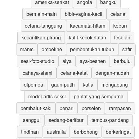
amerika-serikat
angola
bangku
bermain-main
bibir-vagina-kecil
celana
celana-tanggung
kacamata-hitam
kebun
kecantikan-pirang
kulit-kecokelatan
lesbian
manis
ombeline
pembentukan-tubuh
safir
sesi-foto-studio
alya
aya-beshen
berbulu
cahaya-alami
celana-ketat
dengan-mudah
dipompa
gaun-putih
katia
mengapung
model-artis-seksi
pantat-yang-sempurna
pembalut-kaki
penari
porselen
rampasan
sanggul
sedang-berlibur
tembus-pandang
tindihan
australia
berbohong
berkeringat