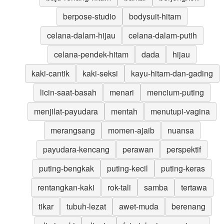
berpose-studio
bodysuit-hitam
celana-dalam-hijau
celana-dalam-putih
celana-pendek-hitam
dada
hijau
kaki-cantik
kaki-seksi
kayu-hitam-dan-gading
licin-saat-basah
menari
mencium-puting
menjilat-payudara
mentah
menutupi-vagina
merangsang
momen-ajaib
nuansa
payudara-kencang
perawan
perspektif
puting-bengkak
puting-kecil
puting-keras
rentangkan-kaki
rok-tali
samba
tertawa
tikar
tubuh-lezat
awet-muda
berenang