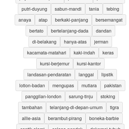
putri-duyung
sabun-mandi
tania
tebing
anaya
atap
berkaki-panjang
bersemangat
bertato
bertelanjang-dada
dandan
di-belakang
hanya-atas
jerman
kacamata-matahari
kaki-indah
keras
kursi-berjemur
kursi-kantor
landasan-pendaratan
langgai
lipstik
lotion-badan
mengupas
mutiara
pakistan
panggilan-london
sarung-tinju
stoking
tambahan
telanjang-di-depan-umum
tigra
allie-asia
berambut-pirang
boneka-barbie