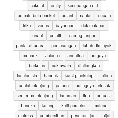
cokelat
emily
kesenangan-diri
pemain-bola-basket
petani
santai
sepatu
triko
venus
bayangan
dek-matahari
onani
pelatih
sarung-tangan
pantat-di-udara
pemasangan
tubuh-diminyaki
menarik
victoria-r
annalina
bergaya
berkelas
cakrawala
dihilangkan
fashionista
handuk
kursi-ginekolog
mila-a
pantai-telanjang
patung
putingnya-tertusuk
seni-rupa-telanjang
tanaman
tiup
berpasir
boneka
kalung
kulit-porselen
malena
matress
pembersihan
penetrasi-jari
pijat