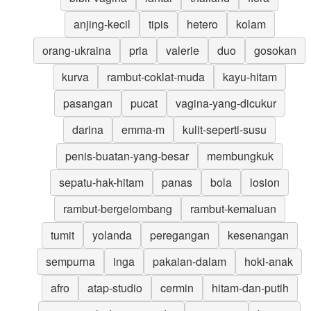
anjing-kecil
tipis
hetero
kolam
orang-ukraina
pria
valerie
duo
gosokan
kurva
rambut-coklat-muda
kayu-hitam
pasangan
pucat
vagina-yang-dicukur
darina
emma-m
kulit-seperti-susu
penis-buatan-yang-besar
membungkuk
sepatu-hak-hitam
panas
bola
losion
rambut-bergelombang
rambut-kemaluan
tumit
yolanda
peregangan
kesenangan
sempurna
inga
pakaian-dalam
hoki-anak
afro
atap-studio
cermin
hitam-dan-putih