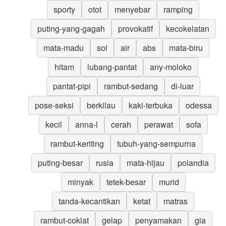
sporty
otot
menyebar
ramping
puting-yang-gagah
provokatif
kecokelatan
mata-madu
sol
air
abs
mata-biru
hitam
lubang-pantat
any-moloko
pantat-pipi
rambut-sedang
di-luar
pose-seksi
berkilau
kaki-terbuka
odessa
kecil
anna-l
cerah
perawat
sofa
rambut-keriting
tubuh-yang-sempurna
puting-besar
rusia
mata-hijau
polandia
minyak
tetek-besar
murid
tanda-kecantikan
ketat
matras
rambut-coklat
gelap
penyamakan
gia