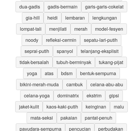
dua-gadis
gadis-bermain
garis-garis-cokelat
gia-hill
heidi
lembaran
lengkungan
lompat-tali
menjilati
merah
model-fesyen
noody
refleksi-cermin
sepatu-lari-putih
seprai-putih
spanyol
telanjang-eksplisit
tidak-bersalah
tubuh-berminyak
tukang-pijat
yoga
atas
bdsm
bentuk-sempurna
bikini-merah-muda
cambuk
celana-abu-abu
celana-yoga
dominatrix
ekstrim
gipsi
jaket-kulit
kaos-kaki-putih
keinginan
malu
mata-seksi
pakaian
pantat-penuh
payudara-sempurna
pencucian
perbudakan