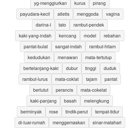
yg-menggiurkan
kurus
pirang
payudara-kecil
atletis
menggoda
vagina
darina-l
tato
rambut-pendek
kaki-yang-indah
kencang
model
rebahan
pantat-bulat
sangat-indah
rambut-hitam
kedudukan
menawan
mata-tertutup
bertelanjang-kaki
dubur
tinggi
duduk
rambut-lurus
mata-coklat
tajam
pantat
berlutut
perancis
mata-cokelat
kaki-panjang
basah
melengkung
berminyak
rose
tindik-perut
tempat-tidur
di-luar-rumah
menggemaskan
sinar-matahari