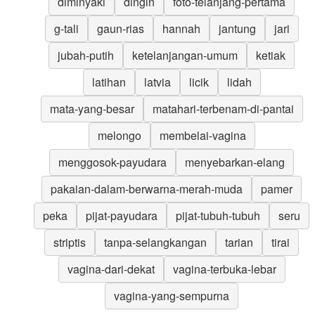
diminyaki
dingin
foto-telanjang-pertama
g-tali
gaun-rias
hannah
jantung
jari
jubah-putih
ketelanjangan-umum
ketiak
latihan
latvia
licik
lidah
mata-yang-besar
matahari-terbenam-di-pantai
melongo
membelai-vagina
menggosok-payudara
menyebarkan-elang
pakaian-dalam-berwarna-merah-muda
pamer
peka
pijat-payudara
pijat-tubuh-tubuh
seru
striptis
tanpa-selangkangan
tarian
tirai
vagina-dari-dekat
vagina-terbuka-lebar
vagina-yang-sempurna