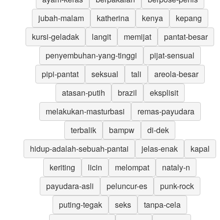
jubah-malam
katherina
kenya
kepang
kursi-geladak
langit
memijat
pantat-besar
penyembuhan-yang-tinggi
pijat-sensual
pipi-pantat
seksual
tali
areola-besar
atasan-putih
brazil
eksplisit
melakukan-masturbasi
remas-payudara
terbalik
bampw
di-dek
hidup-adalah-sebuah-pantai
jelas-enak
kapal
keriting
licin
melompat
nataly-n
payudara-asli
peluncur-es
punk-rock
puting-tegak
seks
tanpa-cela