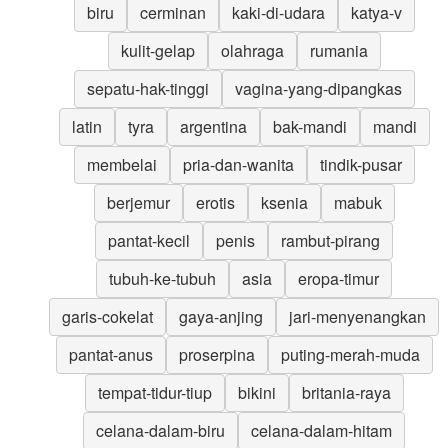
biru
cerminan
kaki-di-udara
katya-v
kulit-gelap
olahraga
rumania
sepatu-hak-tinggi
vagina-yang-dipangkas
latin
tyra
argentina
bak-mandi
mandi
membelai
pria-dan-wanita
tindik-pusar
berjemur
erotis
ksenia
mabuk
pantat-kecil
penis
rambut-pirang
tubuh-ke-tubuh
asia
eropa-timur
garis-cokelat
gaya-anjing
jari-menyenangkan
pantat-anus
proserpina
puting-merah-muda
tempat-tidur-tiup
bikini
britania-raya
celana-dalam-biru
celana-dalam-hitam