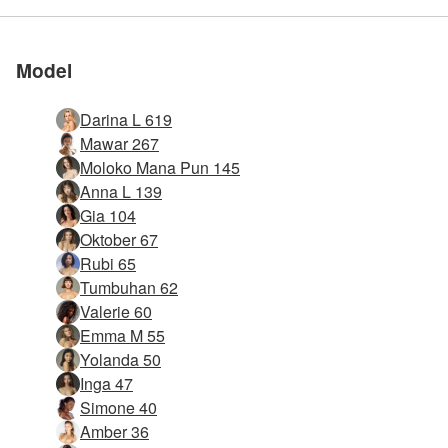
Model
Darina L 619
Mawar 267
Moloko Mana Pun 145
Anna L 139
Gia 104
Oktober 67
Rubi 65
Tumbuhan 62
Valerie 60
Emma M 55
Yolanda 50
Inga 47
Simone 40
Amber 36