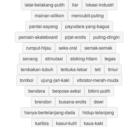
latar-belakang-putih
liar
lokasi-industri
mainan-silikon
mencubit-puting
pantai-sayang
payudara-yang-bagus
pemain-skateboard
pijat-erotis
puting-dingin
rumput-hijau
seks-oral
semak-semak
senang
stimulasi
stoking-hitam
tegas
tembakan-tubuh
terbuka-lebar
teti
timur
tomboi
ujung-jari-kaki
vibrator-merah-muda
bendera
berpose-seksi
bikini-putih
brendon
busana-erotis
dewi
hanya-bertelanjang-dada
hidup-telanjang
karibia
kasur-kulit
kaus-kaki