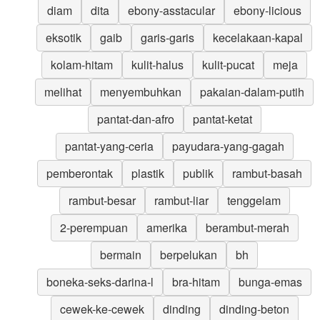
diam
dita
ebony-asstacular
ebony-licious
eksotik
gaib
garis-garis
kecelakaan-kapal
kolam-hitam
kulit-halus
kulit-pucat
meja
melihat
menyembuhkan
pakaian-dalam-putih
pantat-dan-afro
pantat-ketat
pantat-yang-ceria
payudara-yang-gagah
pemberontak
plastik
publik
rambut-basah
rambut-besar
rambut-liar
tenggelam
2-perempuan
amerika
berambut-merah
bermain
berpelukan
bh
boneka-seks-darina-l
bra-hitam
bunga-emas
cewek-ke-cewek
dinding
dinding-beton