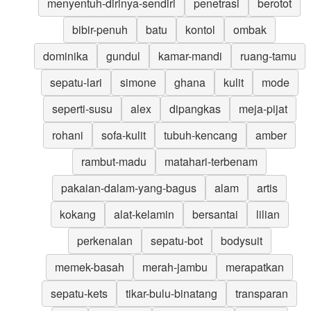
menyentuh-dirinya-sendiri
penetrasi
berotot
bibir-penuh
batu
kontol
ombak
dominika
gundul
kamar-mandi
ruang-tamu
sepatu-lari
simone
ghana
kulit
mode
seperti-susu
alex
dipangkas
meja-pijat
rohani
sofa-kulit
tubuh-kencang
amber
rambut-madu
matahari-terbenam
pakaian-dalam-yang-bagus
alam
artis
kokang
alat-kelamin
bersantai
lilian
perkenalan
sepatu-bot
bodysuit
memek-basah
merah-jambu
merapatkan
sepatu-kets
tikar-bulu-binatang
transparan