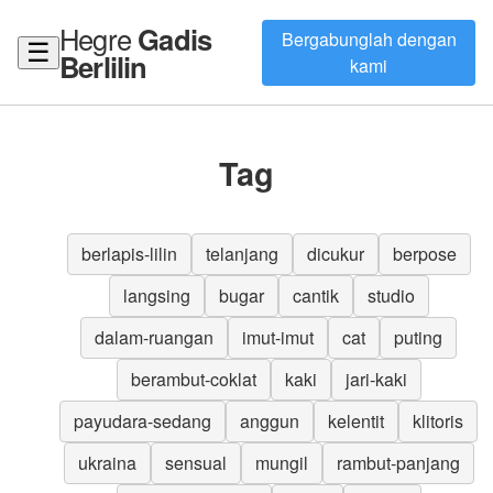
Hegre
Gadis
Bergabunglah dengan
☰
Berlilin
kami
Tag
berlapis-lilin
telanjang
dicukur
berpose
langsing
bugar
cantik
studio
dalam-ruangan
imut-imut
cat
puting
berambut-coklat
kaki
jari-kaki
payudara-sedang
anggun
kelentit
klitoris
ukraina
sensual
mungil
rambut-panjang