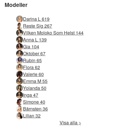
Modeller
Darina L 619
Reste Sig 267
Vilken Moloko Som Helst 144
Anna L 139
Gia 104
Oktober 67
Rubin 65
Flora 62
Valerie 60
Emma M 55
Yolanda 50
Inga 47
Simone 40
Bärnsten 36
Lilian 32
Visa alla >