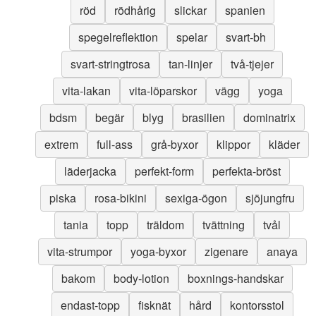
röd
rödhårig
slickar
spanien
spegelreflektion
spelar
svart-bh
svart-stringtrosa
tan-linjer
två-tjejer
vita-lakan
vita-löparskor
vägg
yoga
bdsm
begär
blyg
brasilien
dominatrix
extrem
full-ass
grå-byxor
klippor
kläder
läderjacka
perfekt-form
perfekta-bröst
piska
rosa-bikini
sexiga-ögon
sjöjungfru
tania
topp
träldom
tvättning
tvål
vita-strumpor
yoga-byxor
zigenare
anaya
bakom
body-lotion
boxnings-handskar
endast-topp
fisknät
hård
kontorsstol