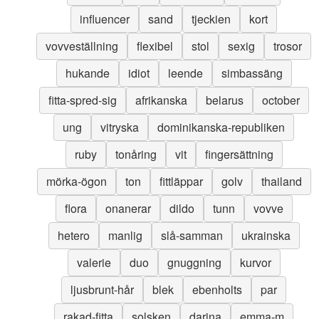
influencer
sand
tjeckien
kort
vovveställning
flexibel
stol
sexig
trosor
hukande
idiot
leende
simbassäng
fitta-spred-sig
afrikanska
belarus
october
ung
vitryska
dominikanska-republiken
ruby
tonåring
vit
fingersättning
mörka-ögon
ton
fittläppar
golv
thailand
flora
onanerar
dildo
tunn
vovve
hetero
manlig
slå-samman
ukrainska
valerie
duo
gnuggning
kurvor
ljusbrunt-hår
blek
ebenholts
par
rakad-fitta
solsken
darina
emma-m