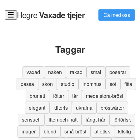
Hegre
Vaxade tjejer
☰
Gå med oss
Taggar
vaxad
naken
rakad
smal
poserar
passa
skön
studio
inomhus
söt
fitta
brunett
fötter
tår
medelstora-bröst
elegant
klitoris
ukraina
bröstvårtor
sensuell
liten-och-nätt
långt-hår
förförisk
mager
blond
små-bröst
atletisk
kitslig