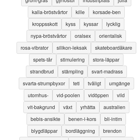
grönt-gräs
gynostol
industriplats
julia
kalla-bröstvårtor
kille
korsade-ben
kroppsskott
kyss
kyssar
lycklig
nypa-bröstvårtor
oralsex
orientalisk
rosa-vibrator
silikon-leksak
skateboardåkare
spets-tår
stimulering
stora-läppar
strandbrud
stämpling
svart-madrass
svarta-strumpbyxor
teti
tvåligt
umgänge
utomhus-
vid-poolen
vidöppen
vild
vit-bakgrund
växt
yrhätta
australien
bebis-ansikte
benen-i-kors
bli-intim
blygdläppar
bordläggning
brendon