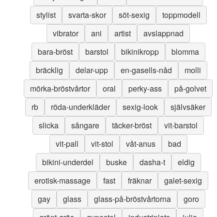
stylist
svarta-skor
söt-sexig
toppmodell
vibrator
ani
artist
avslappnad
bara-bröst
barstol
bikinikropp
blomma
bräcklig
delar-upp
en-gasells-nåd
molli
mörka-bröstvårtor
oral
perky-ass
på-golvet
rb
röda-underkläder
sexig-look
självsäker
slicka
sångare
täcker-bröst
vit-barstol
vit-pall
vit-stol
våt-anus
bad
bikini-underdel
buske
dasha-t
eldig
erotisk-massage
fast
fräknar
galet-sexig
gay
glass
glass-på-bröstvårtorna
goro