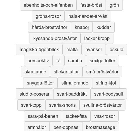
ebenholts-och-elfenben
fasta-bröst
grön
gröna-trosor
hala-när-det-är-vått
hårda-bröstvårtor
knäböj
kuddar
kyssande-bröstvårtor
läcker-kropp
magiska-ögonblick
matta
nyanser
oskuld
perspektiv
rå
samba
sexiga-fötter
skrattande
slickar-tuttar
små-bröstvårtor
snygga-fötter
stimulerande
string-kjol
studio-poserar
svart-baddräkt
svart-bodysuit
svart-topp
svarta-shorts
svullna-bröstvårtor
sära-på-benen
täcker-fitta
vita-trosor
armhålor
ben-öppnas
bröstmassage