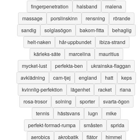
fingerpenetration
halsband
malena
massage
porslinskinn
rensning
rörande
sandig
solglasögon
bakom-fitta
behaglig
helt-naken
hår-uppbundet
ibiza-strand
kärleks-säte
marcelina
mauritius
mycket-lust
perfekta-ben
ukrainska-flaggan
avklädning
cam-tjej
england
hatt
keps
kvinnlig-perfektion
lägenhet
racket
riana
rosa-trosor
solning
sporter
svarta-ögon
tennis
hästsvans
lugn
mike
perfekt-formad-rumpa
småsten
sprida
aerobics
akrobatik
flätor
himmel