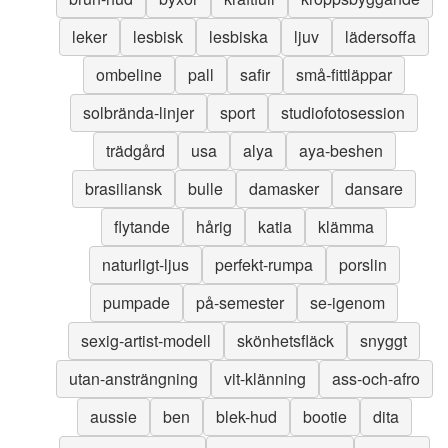
leker
lesbisk
lesbiska
ljuv
lädersoffa
ombeline
pall
safir
små-fittläppar
solbrända-linjer
sport
studiofotosession
trädgård
usa
alya
aya-beshen
brasiliansk
bulle
damasker
dansare
flytande
hårig
katia
klämma
naturligt-ljus
perfekt-rumpa
porslin
pumpade
på-semester
se-igenom
sexig-artist-modell
skönhetsfläck
snyggt
utan-ansträngning
vit-klänning
ass-och-afro
aussie
ben
blek-hud
bootie
dita