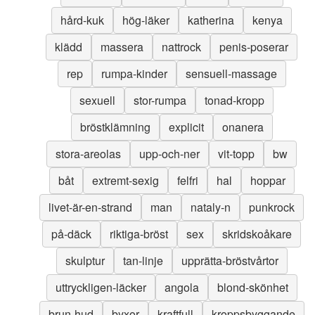
hård-kuk
hög-läker
katherina
kenya
klädd
massera
nattrock
penis-poserar
rep
rumpa-kinder
sensuell-massage
sexuell
stor-rumpa
tonad-kropp
bröstklämning
explicit
onanera
stora-areolas
upp-och-ner
vit-topp
bw
båt
extremt-sexig
felfri
hal
hoppar
livet-är-en-strand
man
nataly-n
punkrock
på-däck
riktiga-bröst
sex
skridskoåkare
skulptur
tan-linje
upprätta-bröstvårtor
uttryckligen-läcker
angola
blond-skönhet
brun-hud
byxor
kraftfull
kroppsbyggande