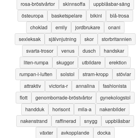
rosa-bröstvårtor
skinnsoffa
uppblåsbar-säng
östeuropa
basketspelare
bikini
blå-trosa
choklad
emily
jordbrukare
onani
sexleksak
självnjutning
skor
storbritannien
svarta-trosor
venus
dusch
handskar
liten-rumpa
skuggor
utbildare
erektion
rumpan-i-luften
solstol
stram-kropp
stövlar
attraktiv
victoria-r
annalina
fashionista
flott
genomborrade-bröstvårtor
gynekologstol
handduk
horisont
mila-a
nakenbilder
nakenstrand
raffinerad
snygg
uppblåsbar
växter
avkopplande
docka