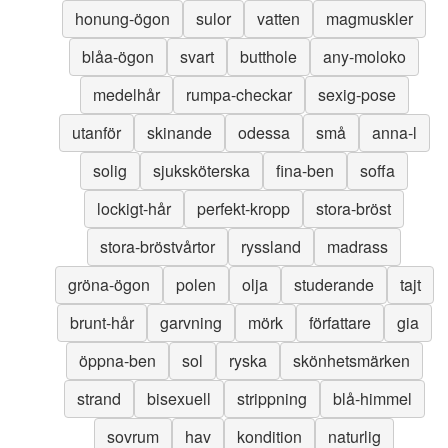
honung-ögon
sulor
vatten
magmuskler
blåa-ögon
svart
butthole
any-moloko
medelhår
rumpa-checkar
sexig-pose
utanför
skinande
odessa
små
anna-l
solig
sjuksköterska
fina-ben
soffa
lockigt-hår
perfekt-kropp
stora-bröst
stora-bröstvårtor
ryssland
madrass
gröna-ögon
polen
olja
studerande
tajt
brunt-hår
garvning
mörk
författare
gia
öppna-ben
sol
ryska
skönhetsmärken
strand
bisexuell
strippning
blå-himmel
sovrum
hav
kondition
naturlig