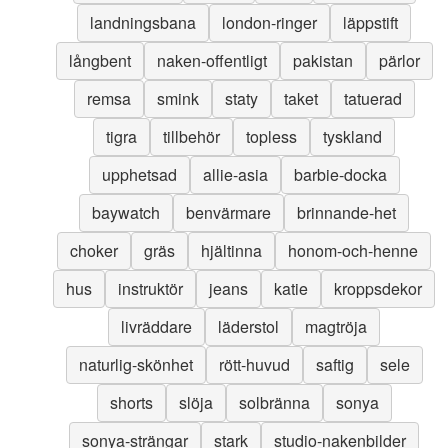
landningsbana
london-ringer
läppstift
långbent
naken-offentligt
pakistan
pärlor
remsa
smink
staty
taket
tatuerad
tigra
tillbehör
topless
tyskland
upphetsad
allie-asia
barbie-docka
baywatch
benvärmare
brinnande-het
choker
gräs
hjältinna
honom-och-henne
hus
instruktör
jeans
katie
kroppsdekor
livräddare
läderstol
magtröja
naturlig-skönhet
rött-huvud
saftig
sele
shorts
slöja
solbränna
sonya
sonya-strängar
stark
studio-nakenbilder