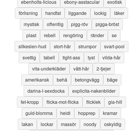
ebenholts-licious
ebony-asstacular
exotisk
förlisning
handfat
liggande
lockig
läker
mystisk
offentlig
pigg-röv
pigga-bröst
plast
rebell
rengöring
ränder
se
silkeslen-hud
stort-hår
strumpor
svart-pool
svettig
tabell
tight-ass
tyst
vilda-hår
vita-underkläder
vått-hår
2-tjejer
amerikansk
behå
betongvägg
båge
darina-l-sexdocka
explicita-nakenbilder
fet-kropp
flicka-mot-flicka
flicklek
gia-hill
guld-blomma
heidi
hopprep
kramar
lakan
lockar
massör
noody
oskyldig