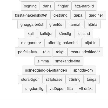
böjning
dans
fingrar
fitta-närbild
första-nakenskottet
g-sträng
gapa
gardiner
gnugga-bröst
grenlös
hannah
hjärta
kall
kattdjur
känslig
lettland
morgonrock
offentlig-nakenhet
oljat-in
perfekt-fitta
reta
roligt
rosa-underkläder
simma
smekande-fitta
solnedgång-på-stranden
spridda-örn
stora-ögon
striptease
träning
tunga
ungdomlig
vidöppen-fitta
vit-dräkt