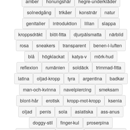
amber
honungshår
hegre-underkläder
solnedgång
trikåer
konstnär
natur
genitalier
introduktion
lilian
slappa
kroppsdräkt
blöt-fitta
djurpälsmatta
närbild
rosa
sneakers
transparent
benen-i-luften
blå
högklackat
katya-v
mörk-hud
reflexion
rumänien
soldäck
trimmad-fitta
latina
oljad-kropp
tyra
argentina
badkar
man-och-kvinna
navelpiercing
smeksam
blont-hår
erotisk
kropp-mot-kropp
ksenia
oljad
penis
sola
asiatiska
ass-anus
doggy-stil
finger-kul
proserpina