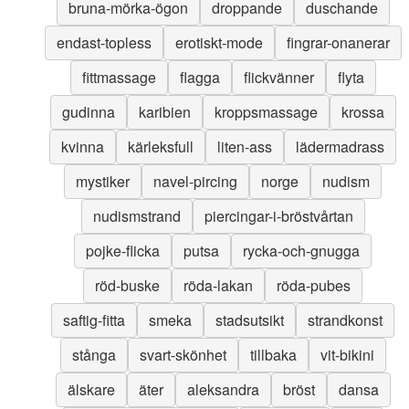
bruna-mörka-ögon
droppande
duschande
endast-topless
erotiskt-mode
fingrar-onanerar
fittmassage
flagga
flickvänner
flyta
gudinna
karibien
kroppsmassage
krossa
kvinna
kärleksfull
liten-ass
lädermadrass
mystiker
navel-pircing
norge
nudism
nudismstrand
piercingar-i-bröstvårtan
pojke-flicka
putsa
rycka-och-gnugga
röd-buske
röda-lakan
röda-pubes
saftig-fitta
smeka
stadsutsikt
strandkonst
stånga
svart-skönhet
tillbaka
vit-bikini
älskare
äter
aleksandra
bröst
dansa