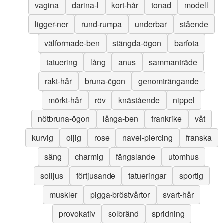
vagina
darina-l
kort-hår
tonad
modell
ligger-ner
rund-rumpa
underbar
stående
välformade-ben
stängda-ögon
barfota
tatuering
lång
anus
sammanträde
rakt-hår
bruna-ögon
genomträngande
mörkt-hår
röv
knästående
nippel
nötbruna-ögon
långa-ben
frankrike
våt
kurvig
oljig
rose
navel-piercing
franska
säng
charmig
fängslande
utomhus
solljus
förtjusande
tatueringar
sportig
muskler
pigga-bröstvårtor
svart-hår
provokativ
solbränd
spridning