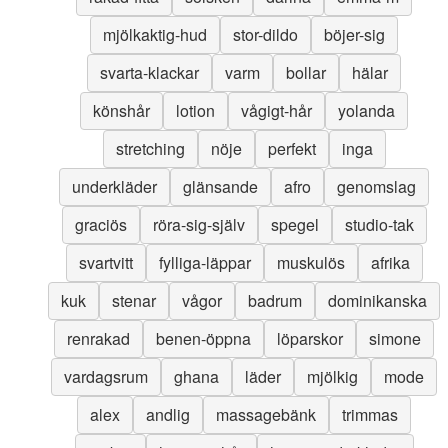
mjölkaktig-hud
stor-dildo
böjer-sig
svarta-klackar
varm
bollar
hälar
könshår
lotion
vågigt-hår
yolanda
stretching
nöje
perfekt
inga
underkläder
glänsande
afro
genomslag
graciös
röra-sig-själv
spegel
studio-tak
svartvitt
fylliga-läppar
muskulös
afrika
kuk
stenar
vågor
badrum
dominikanska
renrakad
benen-öppna
löparskor
simone
vardagsrum
ghana
läder
mjölkig
mode
alex
andlig
massagebänk
trimmas